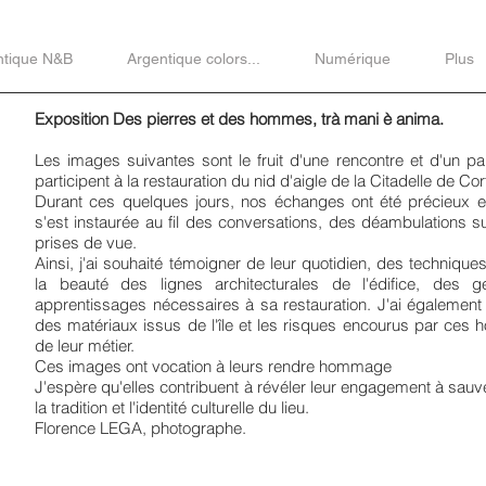
ntique N&B
Argentique colors...
Numérique
Plus
Exposition
Des pierres et des hommes, trà mani è anima.
Les images suivantes sont le fruit d'une rencontre et d'un pa
participent à la restauration du nid d'aigle de la Citadelle de Cort
Durant ces quelques jours, nos échanges ont été précieux et
s'est instaurée au fil des conversations, des déambulations 
prises de vue.
Ainsi, j'ai souhaité témoigner de leur quotidien, des techniqu
la beauté des lignes architecturales de l'édifice, des g
apprentissages nécessaires à sa restauration. J'ai également
des matériaux issus de l'île et les risques encourus par ces
de leur métier.
Ces images ont vocation à leurs rendre hommage
J'espère qu'elles contribuent à révéler leur engagement à sau
la tradition et l'identité culturelle du lieu.
Florence LEGA, photographe.